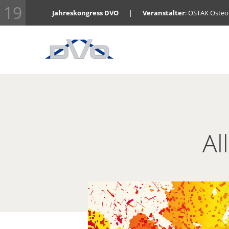
19
Jahreskongress DVO
|
Veranstalter
: OSTAK Oste
Al