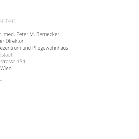
enten
r. med. Peter M. Bernecker
her Direktor
riezentrum und Pflegewohnhaus
dstadt
strasse 154
 Wien
r